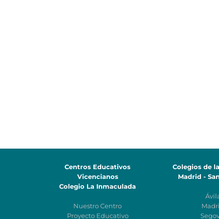
Centros Educativos
Colegios de l
Vicencianos
Madrid - Sa
Colegio La Inmaculada
Ávil
Nuestro Centro
Madr
Proyecto Educativo
Segov