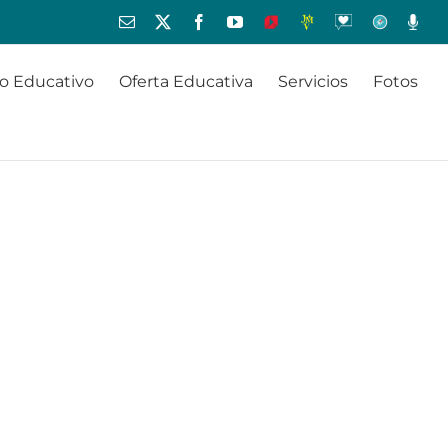
Correo
X
Facebook
YouTube
Educamos
JMV
Oraciones
Orientación
Radio
electrónico
o Educativo
Oferta Educativa
Servicios
Fotos