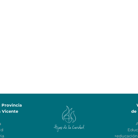
a Provincia
n Vicente
de 
a
id
Educ
ia
+educació