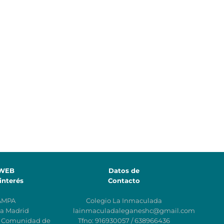
WEB
Datos de
interés
Contacto
AMPA
Colegio La Inmaculada
a Madrid
lainmaculadaleganeshc@gmail.com
n Comunidad de
Tfno: 916930057 / 638966436