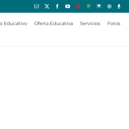
Correo
X
Facebook
YouTube
Educamos
JMV
Oraciones
Orientación
Radio
electrónico
o Educativo
Oferta Educativa
Servicios
Fotos