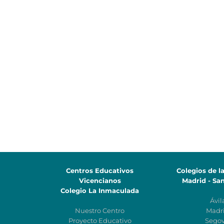
Centros Educativos
Colegios de l
Vicencianos
Madrid - Sa
Colegio La Inmaculada
Ávil
Nuestro Centro
Madr
Proyecto Educativo
Segov