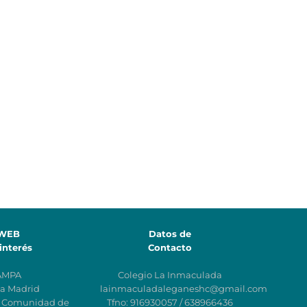
WEB
Datos de
interés
Contacto
AMPA
Colegio La Inmaculada
a Madrid
lainmaculadaleganeshc@gmail.com
n Comunidad de
Tfno: 916930057 / 638966436