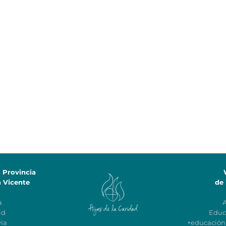
a Provincia
n Vicente
de 
a
id
Educ
ia
+educació