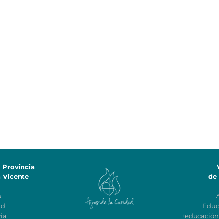
a Provincia
n Vicente
de 
a
id
Educ
ia
+educació