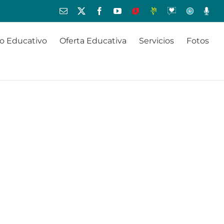
Correo
X
Facebook
YouTube
Educamos
JMV
Oraciones
Orientación
Radio
electrónico
o Educativo
Oferta Educativa
Servicios
Fotos