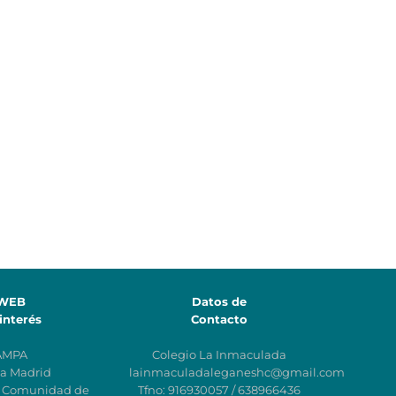
WEB
Datos de
interés
Contacto
AMPA
Colegio La Inmaculada
a Madrid
lainmaculadaleganeshc@gmail.com
n Comunidad de
Tfno: 916930057 / 638966436