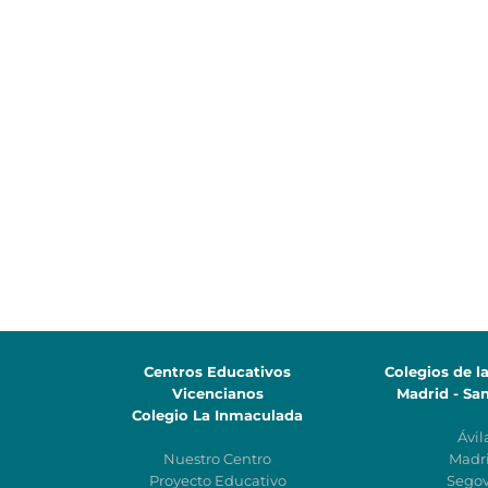
Centros Educativos
Colegios de l
Vicencianos
Madrid - Sa
Colegio La Inmaculada
Ávil
Nuestro Centro
Madr
Proyecto Educativo
Segov